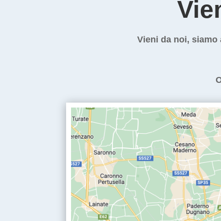
Vie
Vieni da noi, siamo 
O