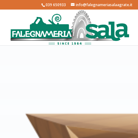
039 650933
info@falegnameriasalaagrate.it