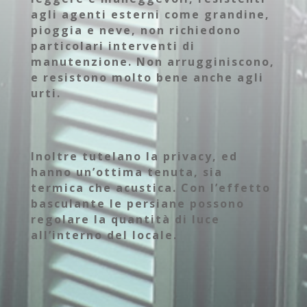
agli agenti esterni come grandine,
pioggia e neve, non richiedono
particolari interventi di
manutenzione. Non arrugginiscono,
e resistono molto bene anche agli
urti.
Inoltre tutelano la privacy, ed
hanno un’ottima tenuta, sia
termica che acustica. Con l’effetto
basculante le persiane possono
regolare la quantità di luce
all’interno del locale.